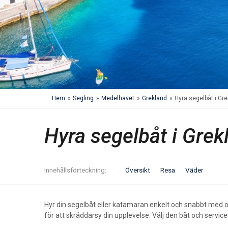
Hem
»
Segling
»
Medelhavet
»
Grekland
»
Hyra segelbåt i Gr
Hyra segelbåt i Grek
Innehålls
förteckning
Översikt
Resa
Väder
Hyr din segelbåt eller katamaran enkelt och snabbt med os
för att skräddarsy din upplevelse. Välj den båt och servi