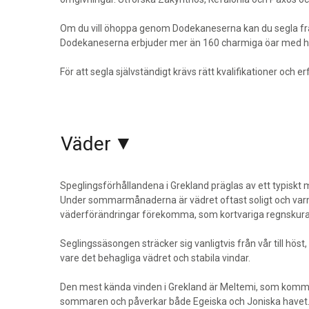
Om du vill öhoppa genom Dodekaneserna kan du segla från 
Dodekaneserna erbjuder mer än 160 charmiga öar med his
För att segla självständigt krävs rätt kvalifikationer och erf
Väder
Speglingsförhållandena i Grekland präglas av ett typiskt 
Under sommarmånaderna är vädret oftast soligt och varmt,
väderförändringar förekomma, som kortvariga regnskura
Seglingssäsongen sträcker sig vanligtvis från vår till hös
vare det behagliga vädret och stabila vindar.
Den mest kända vinden i Grekland är Meltemi, som kommer 
sommaren och påverkar både Egeiska och Joniska havet. 