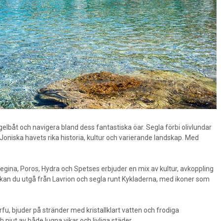
lbåt och navigera bland dess fantastiska öar. Segla förbi olivlundar
Joniska havets rika historia, kultur och varierande landskap. Med
gina, Poros, Hydra och Spetses erbjuder en mix av kultur, avkoppling
 kan du utgå från Lavrion och segla runt Kykladerna, med ikoner som
u, bjuder på stränder med kristallklart vatten och frodiga
njut av både lugna vikar och livliga städer.