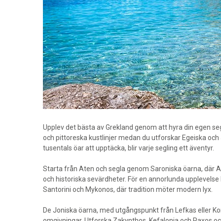
Upplev det bästa av Grekland genom att hyra din egen sege
och pittoreska kustlinjer medan du utforskar Egeiska och 
tusentals öar att upptäcka, blir varje segling ett äventyr.
Starta från Aten och segla genom Saroniska öarna, där Ae
och historiska sevärdheter. För en annorlunda upplevelse
Santorini och Mykonos, där tradition möter modern lyx.
De Joniska öarna, med utgångspunkt från Lefkas eller Korf
omgivningar. Utforska Zakynthos, Kefalonia och Paxos och 