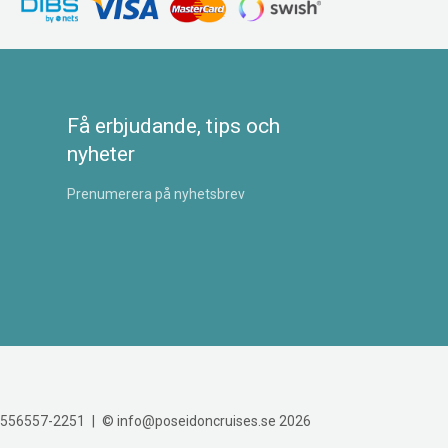
Få erbjudande, tips och
nyheter
Prenumerera på nyhetsbrev
r 556557-2251
©
info@poseidoncruises.se
2026