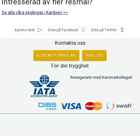
Intresserad av fler resmål?
Se alla våra seglingar i Karibien >>
Eposta länk
Dela på Facebook
Dela på Twitter
Sociala medier
Kontakta oss
KONTAKTFORMULÄR
RING OSS
För din trygghet
Resegaranti med Kammarkollegiet
Poseidon Cruises (First Class Travel i Höllviken AB)
Modemgatan 6
235 39
Vellinge