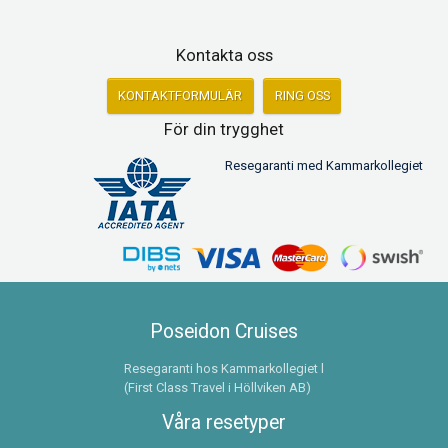
Kontakta oss
KONTAKTFORMULÄR
RING OSS
För din trygghet
Resegaranti med Kammarkollegiet
Poseidon Cruises
Resegaranti hos Kammarkollegiet l
(First Class Travel i Höllviken AB)
Våra resetyper